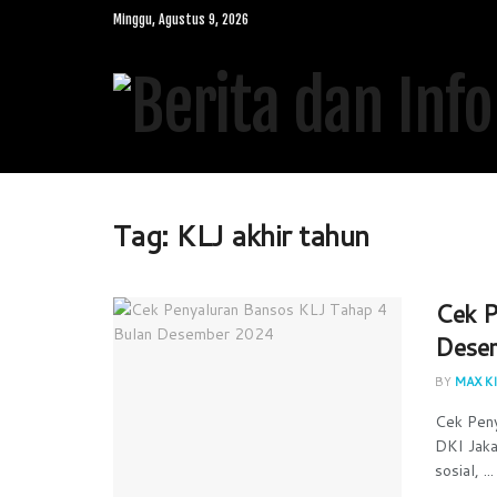
Minggu, Agustus 9, 2026
Tag:
KLJ akhir tahun
Cek P
Dese
BY
MAX KI
Cek Pen
DKI Jaka
sosial, ...