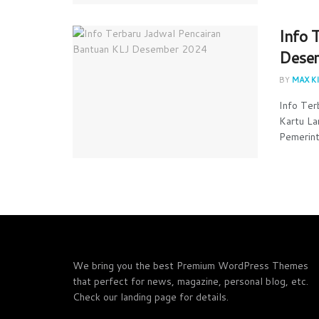
Info 
Dese
BY
MAX KI
Info Ter
Kartu La
Pemerinta
We bring you the best Premium WordPress Themes
that perfect for news, magazine, personal blog, etc.
Check our landing page for details.