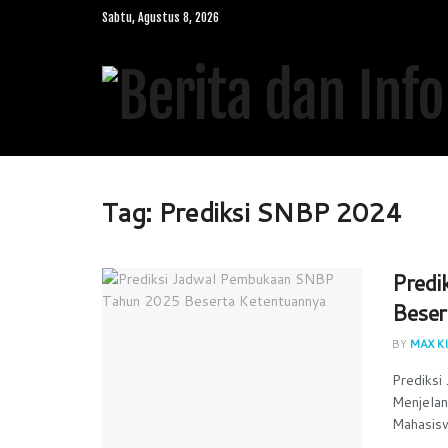
Sabtu, Agustus 8, 2026
Tag:
Prediksi SNBP 2024
Predi
Beser
BY
MAX KI
Prediks
Menjelan
Mahasis