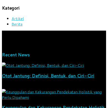
Kategori
Artikel
Berita
We bring you the best Premium WordPress Themes that
perfect for news, magazine, personal blog, etc. Check our
landing page for details.
Recent News
Otot Jantung: Definisi, Bentuk, dan Ciri-Ciri
7 Agustus 2026
Keunggulan dan Kekurangan Pendekatan Holistik