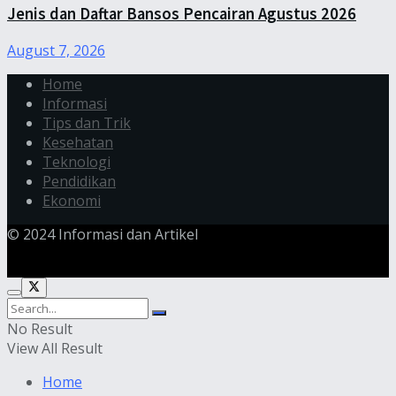
Jenis dan Daftar Bansos Pencairan Agustus 2026
August 7, 2026
Home
Informasi
Tips dan Trik
Kesehatan
Teknologi
Pendidikan
Ekonomi
© 2024 Informasi dan Artikel
No Result
View All Result
Home