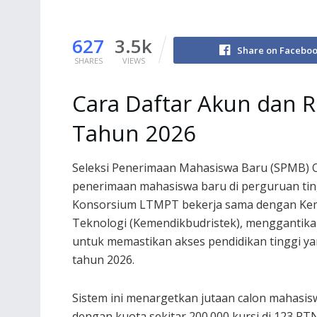
627
3.5k
Share on Facebo
SHARES
VIEWS
Cara Daftar Akun dan R
Tahun 2026
Seleksi Penerimaan Mahasiswa Baru (SPMB)
penerimaan mahasiswa baru di perguruan ting
Konsorsium LTMPT bekerja sama dengan Keme
Teknologi (Kemendikbudristek), menggantikan
untuk memastikan akses pendidikan tinggi y
tahun 2026.
Sistem ini menargetkan jutaan calon mahasis
dengan kuota sekitar 200.000 kursi di 123 PT