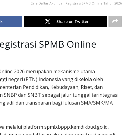
Cara Daftar Akun dan Registrasi SPMB Online Tahun 2026
ok
Share on Twitter
egistrasi SPMB Online
 Online 2026 merupakan mekanisme utama
gi negeri (PTN) Indonesia yang dikelola oleh
nterian Pendidikan, Kebudayaan, Riset, dan
 SNBP dan SNBT sebagai jalur tunggal terintegrasi
ang adil dan transparan bagi lulusan SMA/SMK/MA
wa melalui platform spmb.bppp.kemdikbud.go.id,
N, di mana pendaftaran akun dan registrasi menjadi