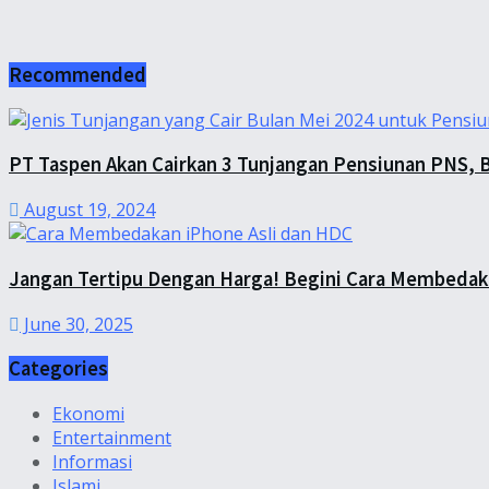
Recommended
PT Taspen Akan Cairkan 3 Tunjangan Pensiunan PNS, 
August 19, 2024
Jangan Tertipu Dengan Harga! Begini Cara Membedak
June 30, 2025
Categories
Ekonomi
Entertainment
Informasi
Islami