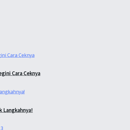
egini Cara Ceknya
k Langkahnya!