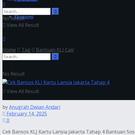
Ekonomi
No Result
View All Result
Home
Tag
Bantuan KLJ Cair
Tag:
Bantuan KLJ Cair
No Result
View All Result
Cek Bansos KLJ Kartu Lansia Jakarta Tahap 4
by
Anugrah Dwian Andari
February 14, 2025
0
Cek Bansos KLJ Kartu Lansia Jakarta Tahap 4 Bantuan Sosial