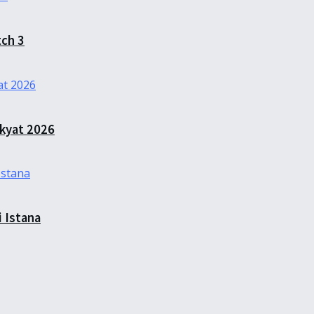
ch 3
kyat 2026
 Istana