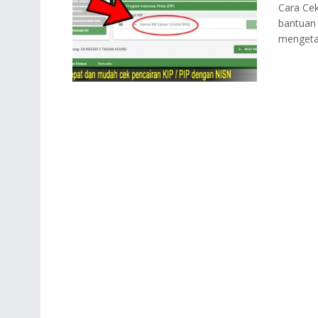
Cara Ce
bantuan 
mengetah