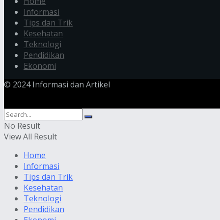
Home
Informasi
Tips dan Trik
Kesehatan
Teknologi
Pendidikan
Ekonomi
© 2024 Informasi dan Artikel
No Result
View All Result
Home
Informasi
Tips dan Trik
Kesehatan
Teknologi
Pendidikan