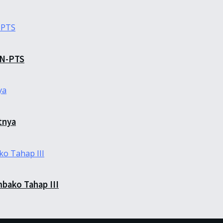
TN-PTS
tnya
bako Tahap III