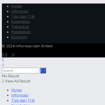
Home
Informasi
Tips dan Trik
Kesehatan
Teknologi
Pendidikan
Ekonomi
© 2024 Informasi dan Artikel
No Result
View All Result
Home
Informasi
Tips dan Trik