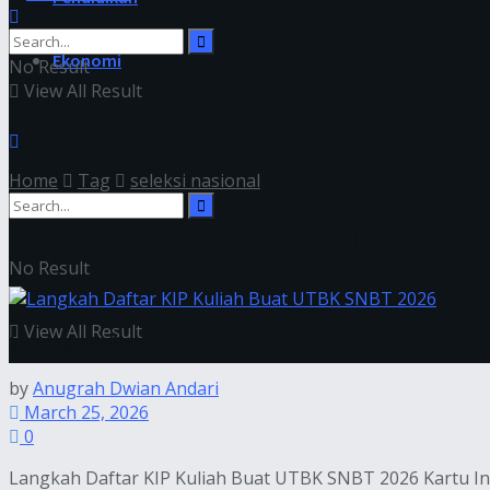
Ekonomi
No Result
View All Result
Home
Tag
seleksi nasional
Tag:
seleksi nasional
No Result
View All Result
Langkah Daftar KIP Kuliah Buat UTBK SNBT 2026
by
Anugrah Dwian Andari
March 25, 2026
0
Langkah Daftar KIP Kuliah Buat UTBK SNBT 2026 Kartu Ind