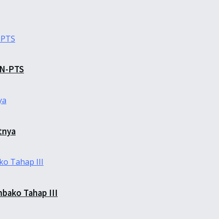
TN-PTS
tnya
bako Tahap III