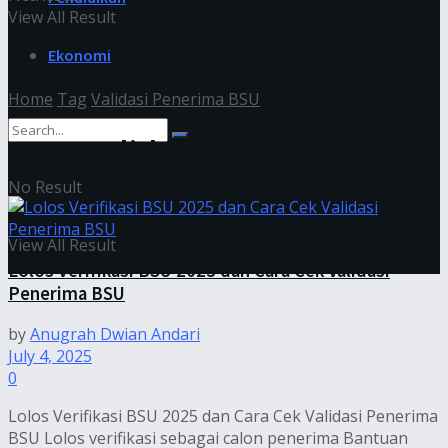
View All Result
Ekonomi
Home
Tag
Validasi Penerima BSU
Tag:
Validasi Penerima BSU
No Result
View All Result
Lolos Verifikasi BSU 2025 dan Cara Cek Validasi
Penerima BSU
by
Anugrah Dwian Andari
July 4, 2025
0
Lolos Verifikasi BSU 2025 dan Cara Cek Validasi Penerima
BSU Lolos verifikasi sebagai calon penerima Bantuan