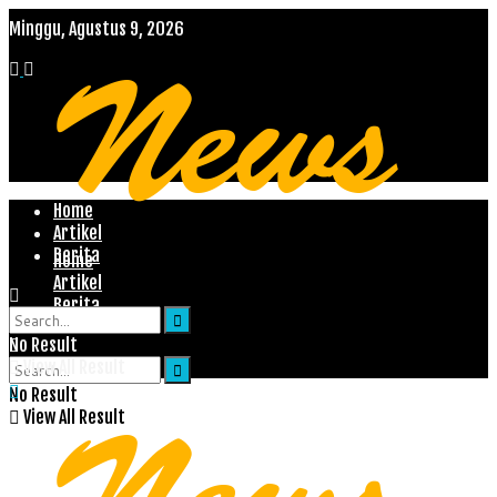
Minggu, Agustus 9, 2026
Home
Artikel
Berita
Home
Artikel
Berita
No Result
View All Result
No Result
View All Result