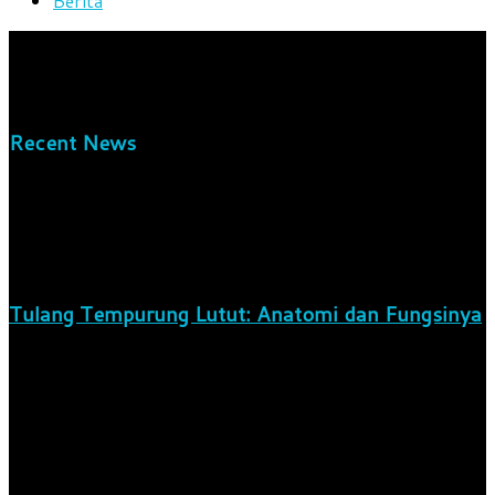
Berita
We bring you the best Premium WordPress Themes that
perfect for news, magazine, personal blog, etc. Check our
landing page for details.
Recent News
Tulang Tempurung Lutut: Anatomi dan Fungsinya
8 Agustus 2026