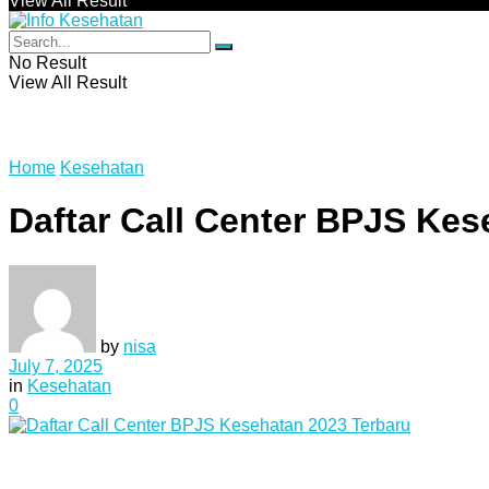
View All Result
No Result
View All Result
Home
Kesehatan
Daftar Call Center BPJS Kes
by
nisa
July 7, 2025
in
Kesehatan
0