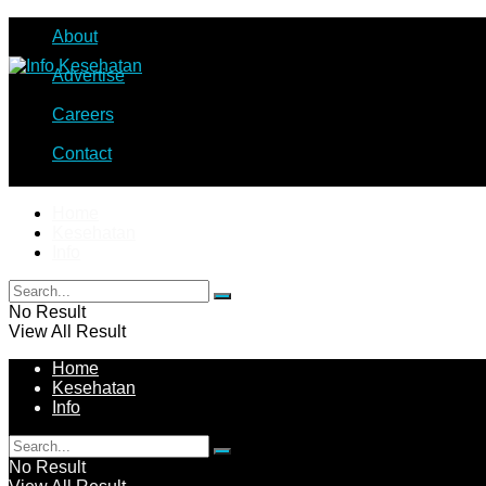
About
Advertise
Careers
Contact
Home
Kesehatan
Info
No Result
View All Result
Home
Kesehatan
Info
No Result