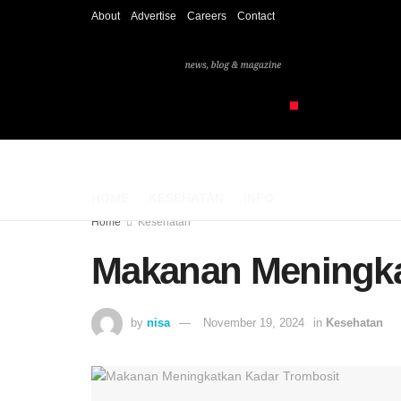
About
Advertise
Careers
Contact
HOME
KESEHATAN
INFO
Home
Kesehatan
Makanan Meningka
by
nisa
November 19, 2024
in
Kesehatan