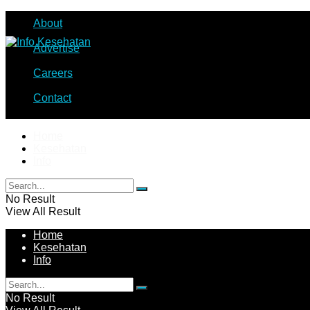
About
Advertise
Careers
Contact
Home
Kesehatan
Info
No Result
View All Result
Home
Kesehatan
Info
No Result