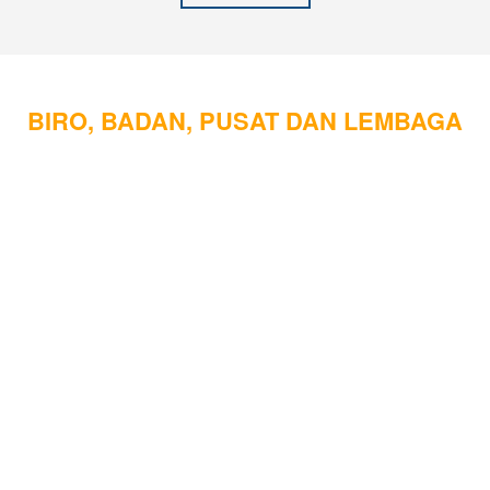
BIRO, BADAN, PUSAT DAN LEMBAGA
Biro Administrasi Akademik dan Data
Biro Kemahasiswaan dan Alumni
Biro Administrasi Umum
Biro Administrasi Keuangan
Biro Humas dan Protokoler