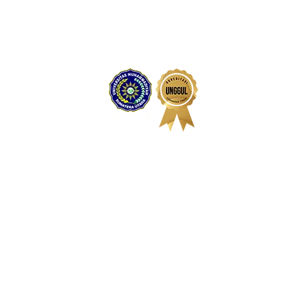
Kampus Utama
Jl. Kapt. Mukhtar Basri No. 3 Medan, 20238
Sumatera Utara, Indonesia
Telepon: 061-6619056, 061-6622400 Ext. 106 & 108
Fax : 061- 6625474
Kampus Kedokteran
Jl. Gedung Arca No. 53 Medan 20217
Sumatera Utara, Indonesia