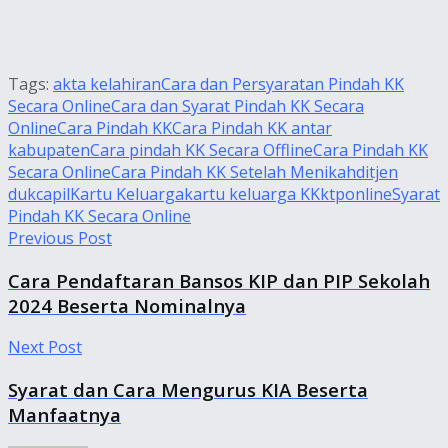
Tags:
akta kelahiran
Cara dan Persyaratan Pindah KK
Secara Online
Cara dan Syarat Pindah KK Secara
Online
Cara Pindah KK
Cara Pindah KK antar
kabupaten
Cara pindah KK Secara Offline
Cara Pindah KK
Secara Online
Cara Pindah KK Setelah Menikah
ditjen
dukcapil
Kartu Keluarga
kartu keluarga KK
ktp
online
Syarat
Pindah KK Secara Online
Previous Post
Cara Pendaftaran Bansos KIP dan PIP Sekolah
2024 Beserta Nominalnya
Next Post
Syarat dan Cara Mengurus KIA Beserta
Manfaatnya