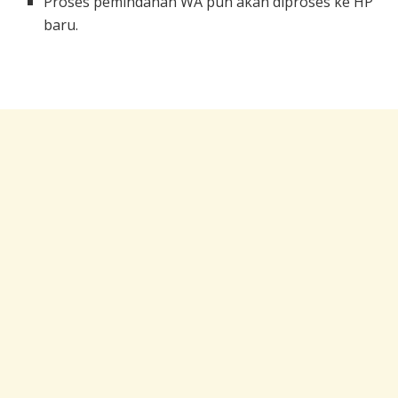
Proses pemindahan WA pun akan diproses ke HP
baru.