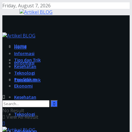
Friday, August 7, 2026
Home
Home
Informasi
Tips dan Trik
Informasi
Kesehatan
Teknologi
Pendidikan
Tips dan Trik
Ekonomi
Kesehatan
No Result
Teknologi
View All Result
Pendidikan