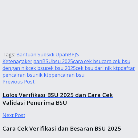
Tags:
Bantuan Subsidi Upah
BPJS
Ketenagakerjaan
BSU
bsu 2025
cara cek bsu
cara cek bsu
dengan nik
cek bsu
cek bsu 2025
cek bsu dari nik ktp
daftar
pencairan bsu
nik ktp
pencairan bsu
Previous Post
Lolos Verifikasi BSU 2025 dan Cara Cek
Validasi Penerima BSU
Next Post
Cara Cek Verifikasi dan Besaran BSU 2025