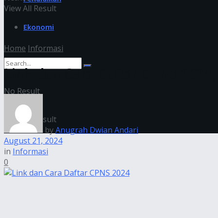
View All Result
Ekonomi
Home
Informasi
Link dan Cara Daftar CPNS 2024
No Result
View All Result
by
Anugrah Dwian Andari
August 21, 2024
in
Informasi
0