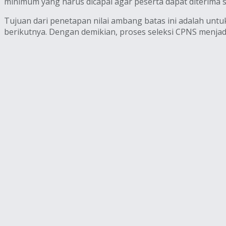
minimum yang harus dicapai agar peserta dapat diterima s
Tujuan dari penetapan nilai ambang batas ini adalah un
berikutnya. Dengan demikian, proses seleksi CPNS menjadi 