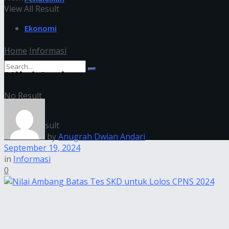
View All Result
Ekonomi
Home
Informasi
Nilai Ambang Batas Tes SKD unt
No Result
View All Result
by
Anugrah Dwian Andari
September 19, 2024
in
Informasi
0