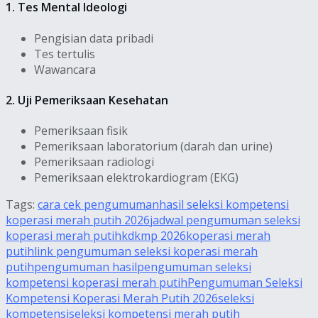
1. Tes Mental Ideologi
Pengisian data pribadi
Tes tertulis
Wawancara
2. Uji Pemeriksaan Kesehatan
Pemeriksaan fisik
Pemeriksaan laboratorium (darah dan urine)
Pemeriksaan radiologi
Pemeriksaan elektrokardiogram (EKG)
Tags:
cara cek pengumuman
hasil seleksi kompetensi
koperasi merah putih 2026
jadwal pengumuman seleksi
koperasi merah putih
kdkmp 2026
koperasi merah
putih
link pengumuman seleksi koperasi merah
putih
pengumuman hasil
pengumuman seleksi
kompetensi koperasi merah putih
Pengumuman Seleksi
Kompetensi Koperasi Merah Putih 2026
seleksi
kompetensi
seleksi kompetensi merah putih