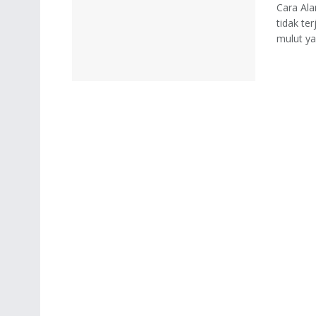
Cara Al
tidak te
mulut yan