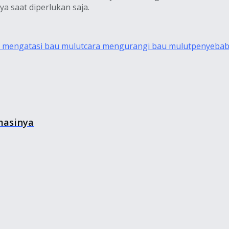
ya saat diperlukan saja.
a mengatasi bau mulut
cara mengurangi bau mulut
penyebab
masinya