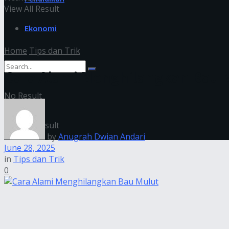
View All Result
Ekonomi
Home
Tips dan Trik
Cara Alami Menghilangkan Bau 
No Result
View All Result
by
Anugrah Dwian Andari
June 28, 2025
in
Tips dan Trik
0