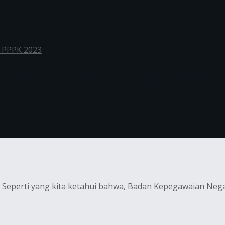
n PPPK 2023
l Hasil Seleksi CPNS dan PPP
K 2023
 Seperti yang kita ketahui bahwa, Badan Kepegawaian Negara