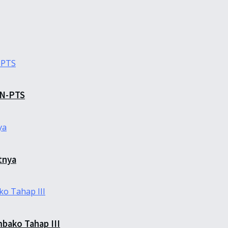
TN-PTS
tnya
bako Tahap III