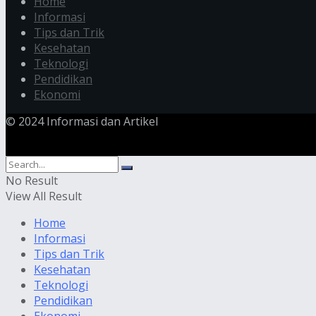
Home
Informasi
Tips dan Trik
Kesehatan
Teknologi
Pendidikan
Ekonomi
© 2024 Informasi dan Artikel
No Result
View All Result
Home
Informasi
Tips dan Trik
Kesehatan
Teknologi
Pendidikan