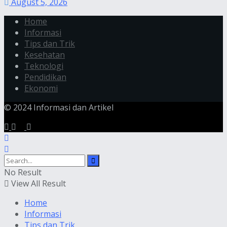
August 5, 2026
Home
Informasi
Tips dan Trik
Kesehatan
Teknologi
Pendidikan
Ekonomi
© 2024 Informasi dan Artikel
No Result
View All Result
Home
Informasi
Tips dan Trik