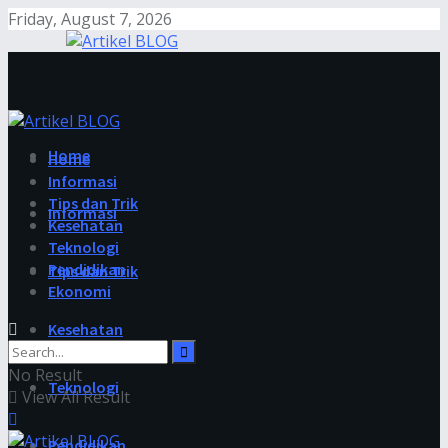
Friday, August 7, 2026
Home
Home
Informasi
Tips dan Trik
Informasi
Kesehatan
Teknologi
Pendidikan
Tips dan Trik
Ekonomi
Kesehatan
No Result
Teknologi
View All Result
Pendidikan