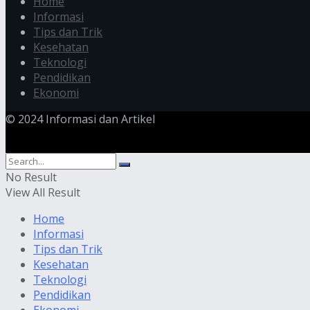
Home
Informasi
Tips dan Trik
Kesehatan
Teknologi
Pendidikan
Ekonomi
© 2024 Informasi dan Artikel
No Result
View All Result
Home
Informasi
Tips dan Trik
Kesehatan
Teknologi
Pendidikan