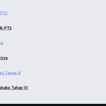
TN-PTS
tnya
bako Tahap III