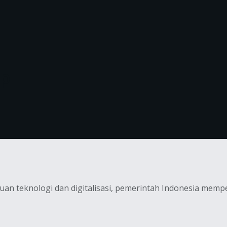
hp
an teknologi dan digitalisasi, pemerintah Indonesia memp