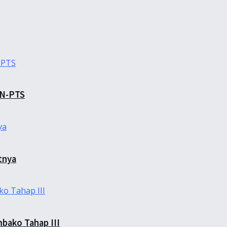
TN-PTS
tnya
bako Tahap III