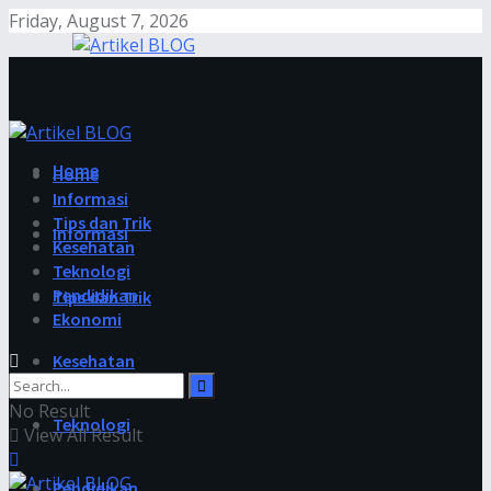
Friday, August 7, 2026
Home
Home
Informasi
Tips dan Trik
Informasi
Kesehatan
Teknologi
Pendidikan
Tips dan Trik
Ekonomi
Kesehatan
No Result
Teknologi
View All Result
Pendidikan