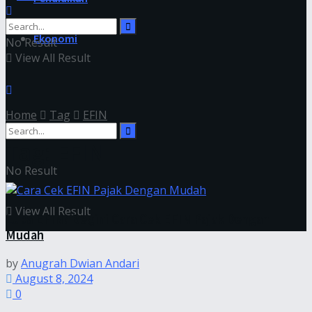
Ekonomi
No Result
View All Result
Home
Tag
EFIN
Tag:
EFIN
No Result
View All Result
Lupa EFIN? Begini Cara Cek EFIN Pajak Dengan
Mudah
by
Anugrah Dwian Andari
August 8, 2024
0