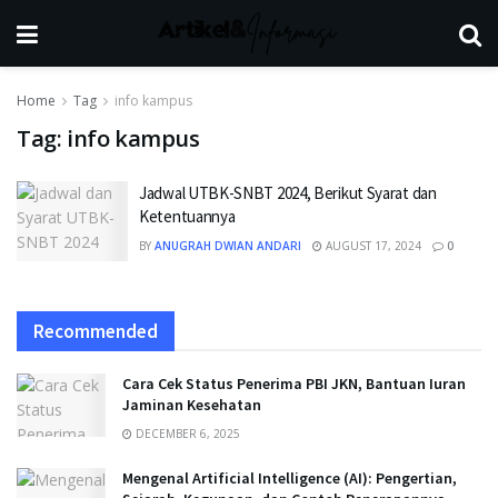
Home
Tag
info kampus
Tag:
info kampus
Jadwal UTBK-SNBT 2024, Berikut Syarat dan
Ketentuannya
BY
ANUGRAH DWIAN ANDARI
AUGUST 17, 2024
0
Recommended
Cara Cek Status Penerima PBI JKN, Bantuan Iuran
Jaminan Kesehatan
DECEMBER 6, 2025
Mengenal Artificial Intelligence (AI): Pengertian,