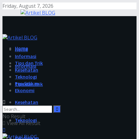
Friday, August 7, 2026
Home
Home
Informasi
Tips dan Trik
Informasi
Kesehatan
Teknologi
Pendidikan
Tips dan Trik
Ekonomi
Kesehatan
No Result
Teknologi
View All Result
Pendidikan