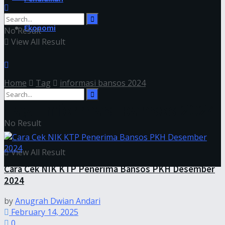
Ekonomi
No Result
View All Result
Home
Tag
informasi bansos 2024
Tag:
informasi bansos 2024
No Result
View All Result
Cara Cek NIK KTP Penerima Bansos PKH Desember
2024
by
Anugrah Dwian Andari
February 14, 2025
0