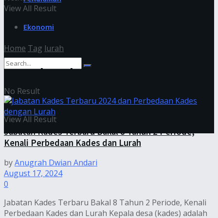
View All Result
Ekonomi
Home
Tag
lurah
Tag:
lurah
No Result
View All Result
Jabatan Kades Terbaru Bakal 8 Tahun 2 Periode,
Kenali Perbedaan Kades dan Lurah
by
Anugrah Dwian Andari
August 17, 2024
0
Jabatan Kades Terbaru Bakal 8 Tahun 2 Periode, Kenali
Perbedaan Kades dan Lurah Kepala desa (kades) adalah