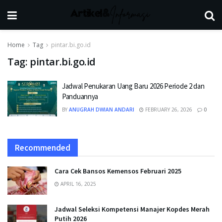
Home
Tag
pintar.bi.go.id
Tag:
pintar.bi.go.id
Jadwal Penukaran Uang Baru 2026 Periode 2 dan
Panduannya
BY
ANUGRAH DWIAN ANDARI
FEBRUARY 26, 2026
0
Recommended
Cara Cek Bansos Kemensos Februari 2025
APRIL 16, 2025
Jadwal Seleksi Kompetensi Manajer Kopdes Merah
Putih 2026