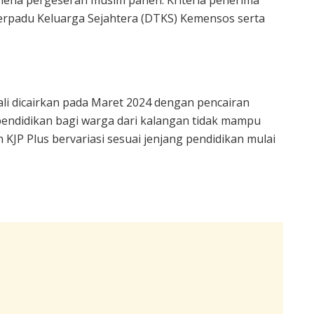
omena pergeseran musim panen. Kriteria penerima
 Terpadu Keluarga Sejahtera (DTKS) Kemensos serta
bali dicairkan pada Maret 2024 dengan pencairan
pendidikan bagi warga dari kalangan tidak mampu
JP Plus bervariasi sesuai jenjang pendidikan mulai