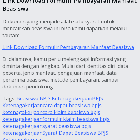
Link Download Formulir Pembayaran Manfaat
Beasiswa
Dokumen yang menjadi salah satu syarat untuk
mencairkan beasiswa ini bisa kamu dapatkan melalui
tautan:
Link Download Formulir Pembayaran Manfaat Beasiswa
Di dalamnya, kamu perlu melengkapi informasi yang
diminta dengan lengkap. Mulai dari identitas diri, data
peserta, jenis manfaat, pengajuan manfaat, data
penerima beasiswa, metode pembayaran, sampai
dokumen pendukung.
Tags:
Beasiswa BPJS Ketenagakerjaan
BPJS
Ketenagakerjaan
cara dapat beasiswa bpjs
ketenagakerjaan
cara klaim beasiswa bpjs
ketenagakerjaan
formulir klaim beasiswa bpjs
ketenagakerjaan
syarat beasiswa bpjs
ketenagakerjaan
Syarat Dapat Beasiswa BPJS
Ketenagakerjaan