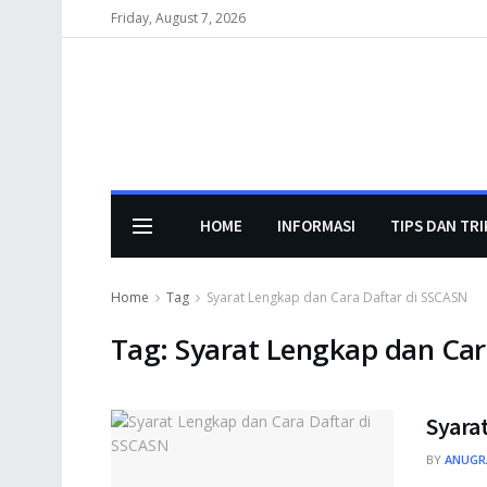
Friday, August 7, 2026
HOME
INFORMASI
TIPS DAN TRI
Home
Tag
Syarat Lengkap dan Cara Daftar di SSCASN
Tag:
Syarat Lengkap dan Car
Syara
BY
ANUGR