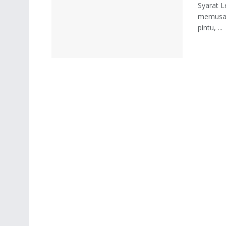
Syarat L
memusatk
pintu, ...