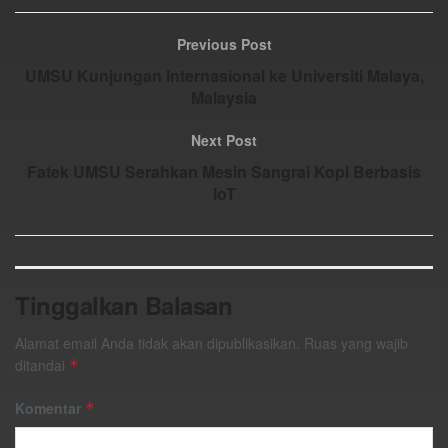
Previous Post
UMSU Kunjungan Internasional ke Universiti Malaya,
Malaysia
Next Post
Fatek UMSU Serahkan Mesin Sangrai Kopi Berbasis
IoT
Tinggalkan Balasan
Alamat email Anda tidak akan dipublikasikan.
Ruas yang wajib
ditandai
*
Komentar
*