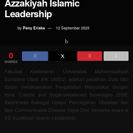
Azzakiyah Islamic
Leadership
by
Peny Eriska
12 September 2023
0
SHARES
Fakultas Kedokteran Universitas Muhammadiyah
Sumatera Utara (FK UMSU) adakan pelatihan Duta Gizi
dalam melaksanakan Pengabdian Masyarakat dengan
tema ‘Calorie and Sugar-sweetened Beverages (SSB)
Awareness Sebagai Upaya Pencegahan Obesitas dan
Non-Communicable Disease Sejak Dini’ bersama siswa di
SD Azzakiyah Islamic Leadership.