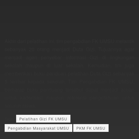
Akhir dari pelatihan ini, tim pengabdian FK UMSU melantik
sebanyak 20 orang menjadi Duta Gizi. Tujuannya agar
menjadi agen penyebar informasi Gizi di lingkungan
sekolah maupun di luar sekolah. Kemudian, tim juga
memberikan buku panduan pelatihan Duta Gizi sebanyak
5 lembar kepada sekolah. Tim Pengabdian FK UMSU,
berharap buku panduang tersebut dapat menjadi acuan
untuk kaderisasi maupun referensi pengetahuan untuk
seluruh siswa.
Tags:
Pelatihan Gizi FK UMSU
Pengabdian Masyarakat UMSU
PKM FK UMSU