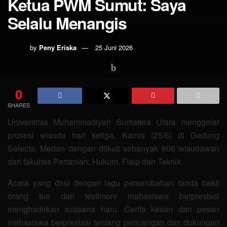
Ketua PWM Sumut: Saya
Selalu Menangis
by
Peny Eriska
25 Juni 2026
0
SHARES
Universitas Muhammadiyah Sumatera Utara menggelar
prosesi wisuda hari ketiga, Kamis (25/6) di Gedung
Selecta, Medan dengan diikuti sebanyak 806 wisudawan
dari fakultas Pertanian, Hukum, Fisip dan Teknik.
Acara yang diisi dengan lagu persembahan tanda bakti
orang tua dan testimoni mahasiswa berprestasi
menghadirkan suasana haru. Cerita kesan dan pesan
mahasiswa berprestasi tentang perjuangan dan dukungan