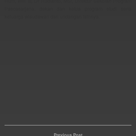
Hum, WR III, Dr Rudianto, MSi, Direktur Sekolah Program
Pascasarjana, dekan dan ketua program studi serta
keluarga wisudawan dan undangan lainnya.
Previous Post