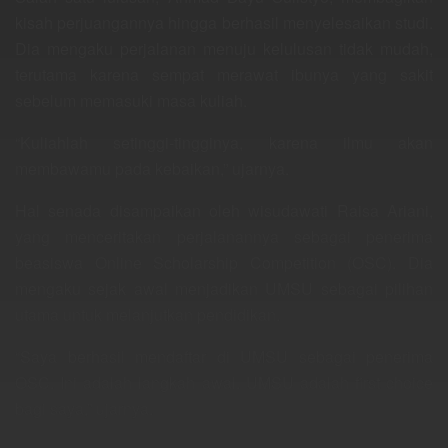
kisah perjuangannya hingga berhasil menyelesaikan studi.
Dia mengaku perjalanan menuju kelulusan tidak mudah,
terutama karena sempat merawat ibunya yang sakit
sebelum memasuki masa kuliah.
“Kuliahlah setinggi-tingginya, karena ilmu akan
membawamu pada kebaikan,” ujarnya.
Hal senada disampaikan oleh wisudawati Raisa Ariani,
yang menceritakan perjalanannya sebagai penerima
beasiswa Online Scholarship Competition (OSC). Dia
mengaku sejak awal menjadikan UMSU sebagai pilihan
utama untuk melanjutkan pendidikan.
“Saya berhasil mendaftar di UMSU sebagai penerima
OSC. Ini adalah langkah awal. UMSU adalah first choice
bagi saya,” ujarnya.