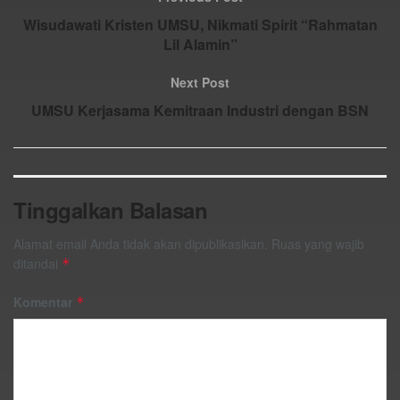
Wisudawati Kristen UMSU, Nikmati Spirit “Rahmatan
Lil Alamin”
Next Post
UMSU Kerjasama Kemitraan Industri dengan BSN
Tinggalkan Balasan
Alamat email Anda tidak akan dipublikasikan.
Ruas yang wajib
ditandai
*
Komentar
*