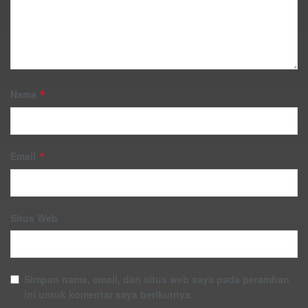
Nama
*
Email
*
Situs Web
Simpan nama, email, dan situs web saya pada peramban
ini untuk komentar saya berikutnya.