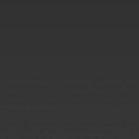
Selama
berkuliah, Raisa memperoleh kesempatan mengikuti
program pertukaran ke Taiwan yang menjadi salah satu
mimpinya. Dia juga berhasil meraih medali perunggu di
PIMNAS, yang menjadi pencapaian penting dalam
perjalanan akademiknya.
Turut hadir Ketua BPH UMSU Prof. Dr. Agussani, M.AP
dan jajaran, Wakil Rektor I, Prof.Dr. Muhammad Arifin, M