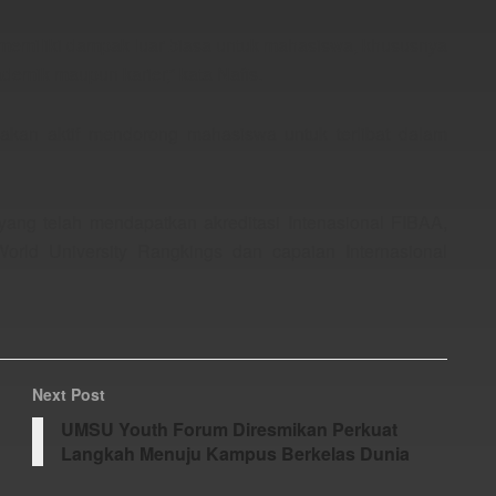
memiliki dampak luar biasa untuk mahasiswa, khususnya
emik maupun karier,” kata Nafis.
an aktif mendorong mahasiswa untuk terlibat dalam
ng telah mendapatkan akreditasi Intenasional FIBAA,
rld University Rangkings dan capaian Internasional
Next Post
UMSU Youth Forum Diresmikan Perkuat
Langkah Menuju Kampus Berkelas Dunia