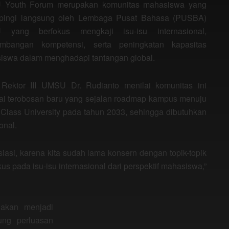
Youth Forum merupakan komunitas mahasiswa yang
pingi langsung oleh Lembaga Pusat Bahasa (PUSBA)
yang berfokus mengkaji isu-isu internasional,
mbangan kompetensi, serta peningkatan kapasitas
iswa dalam menghadapi tantangan global.
 Rektor III UMSU Dr. Rudianto menilai komunitas ini
ai terobosan baru yang sejalan roadmap kampus menuju
Class University pada tahun 2033, sehingga dibutuhkan
onal.
siasi, karena kita sudah lama konsern dengan topik-topik
kus pada isu-isu internasional dari perspektif mahasiswa,”
akan menjadi
ung perluasan