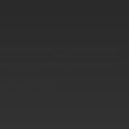
kan calon-calon pemimpin masa depan yang memiliki
ng kuat. Lebih lanjut, PUSBA juga mengungkapkan
m akan mulai menjalankan program internasional
ekat ke Malaysia,” ujarnya.
afis yang terpilih dari kelas Internasional Fakultas
gga atas terbentuknya komunitas ini. Menurutnya, forum
erikan dampak nyata bagi mahasiswa UMSU, khususnya
ier.