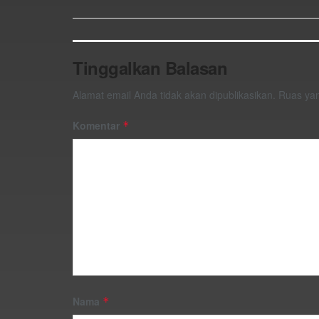
Tinggalkan Balasan
Alamat email Anda tidak akan dipublikasikan.
Ruas yan
Komentar
*
Nama
*