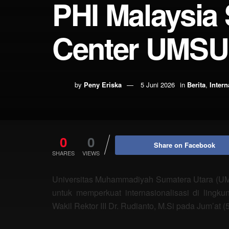
PHI Malaysia 
Center UMSU
by
Peny Eriska
5 Juni 2026
in
Berita
,
Intern
0
0
Share on Facebook
SHARES
VIEWS
Universitas Muhammadiyah Sumatera Utara (U
untuk memperkuat internasionalisasi di lingk
Wakil Rektor III Dr. Rudianto, M.Si pada Jum’at 