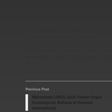
“Saya bangga dan senang karena komunitas ini 
di UMSU, dalam bidang pencapaian prestasi akad
Dia menjelaskan bahwa UMSU Youth Forum ak
berbagai kegiatan bertaraf internasional.
UMSU merupakan kampus di Sumatera Utara ya
mendapatkan rekognisi MQA Malaysia, The Wo
lainnya.
Previous Post
Mahasiswa UMSU Asal Yaman Unjuk
Kemampuan Bahasa di Seminar
International