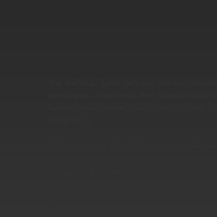
Dia berharap forum tersebut mampu melahir
kemampuan komunikasi dan kepemimpinan ya
bahwa dalam waktu dekat UMSU Youth Foru
pertamanya.
“Ke depannya akan ada proyek internasional terd
Kemudian, Ketua UMSU Youth Forum, Muhammad N
Ilmu Sosial dan Politik, menyampaikan rasa ban
ini hadir sebagai inovasi yang dapat memb
dalam pengembangan prestasi akademik dan kar