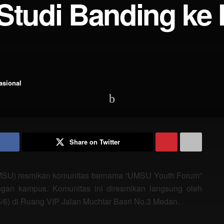
Studi Banding ke 
asional
Share on Twitter
MSU) resmikan komunitas bernama “UMSU Youth Forum”
ungan kampus. Komunitas ini diresmikan langsung oleh
(5/6) di Ruang VIP Jalan Muchtar Basri No.3 Medan.