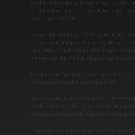
jejaring internasional kampus. Hal tersebut 
meningkatnya jumlah mahasiswa asing y
pendidikan di UMSU.
“Tahun ini terdapat 1.200 mahasiswa inter
menunjukkan kampus kita sudah dikenal seca
rasa UMSU Youth Forum bisa menjadi backbo
memperluas lagi interaksi dengan masyarakat int
Dia juga menegaskan bahwa komunitas ini me
mahasiswa yang telah ada sebelumnya.
Sementara itu, Ketua Pusat Bahasa (PUSBA) 
pembentukan UMSU Youth Forum dilatarbelak
mahasiswa yang memiliki minat dan kemampuan d
“Urgensinya didirikan organisasi ini karen