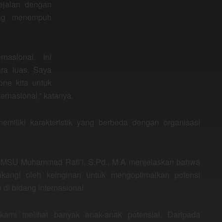
sejalan dengan
ang menempuh
nasional. Ini
ra luas. Saya
ne kita untuk
ernasional,” katanya.
miliki karakteristik yang berbeda dengan organisasi
UMSU Muhammad Rafi’i, S.Pd., M.A menjelaskan bahwa
angi oleh keinginan untuk mengoptimalkan potensi
i bidang internasional.
a kami melihat banyak anak-anak potensial. Daripada