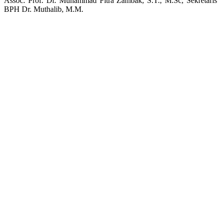
Assoc. Prof. Dr. Muhammad Fitra Zambak, S.T., M.Sc, Sekretaris
BPH Dr. Muthalib, M.M.