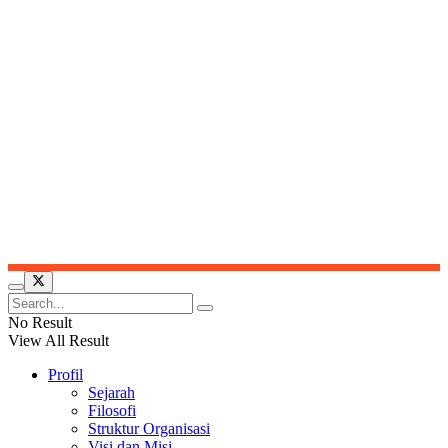
Jl. Denai No. 217, Medan, Sumatera Utara
Telp : 061-88811104
© 2025 UMSU - Unggul Cerdas Terpercaya
No Result
View All Result
Profil
Sejarah
Filosofi
Struktur Organisasi
Visi dan Misi