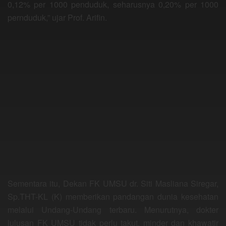
0,12% per 1000 penduduk, seharusnya 0,20% per 1000
pernduduk,” ujar Prof. Arifin.
Sementara itu, Dekan FK UMSU dr. Siti Masliana Siregar,
Sp.THT-KL (K) memberikan pandangan dunia kesehatan
melalui Undang-Undang terbaru. Menurutnya, dokter
lulusan FK UMSU tidak perlu takut, minder dan khawatir