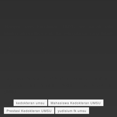
“Harapan saya Kedokteram UMSU dan rumah sakit
jejaring lainnya terus maju dan mengajarkan yang terbaik
untuk lulusan UMSU. Sadarilah teman-teman kita akan
menjalani hidup sebagai seorang dokter yang setiap
kehidupannya terikat dengan sumpah. Saya yakin kita bisa
menjadi
agent of change
di bidang kesehatan,” ujae dr.
Khairatun.
Turut hadir Direktur RSUD Amri Tambunan, dr. Hanif Fahri,
SpKJ dan para Pimpinan Program Studi Kedokteran
UMSU.
Tags:
kedokteran umsu
Mahasiswa Kedokteran UMSU
Prestasi Kedokteran UMSU
yudisium fk umsu