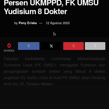
Persen UKMPPD, FK UMSU
Yudisium 8 Dokter
by
Peny Eriska
12 Agustus 2023
0
SHARES
Fakultas Kedokteran Universitas Muhammadiyah
Sumatera Utara (FK UMSU), menggelar Yudisium dan
pengangkatan sumpah dokter yang diikuti 8 dokter
angkatan 33, Sabtu (12/8) di Aula FK UMSU Jalan Gedung
Arca No. 53, Teladan Medan.