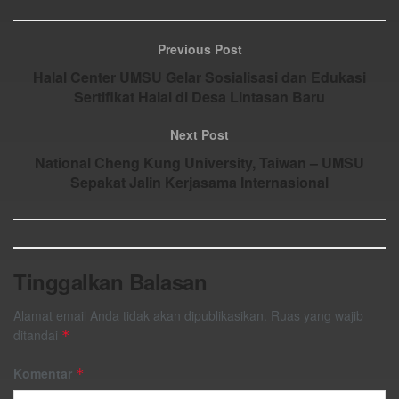
Previous Post
Halal Center UMSU Gelar Sosialisasi dan Edukasi
Sertifikat Halal di Desa Lintasan Baru
Next Post
National Cheng Kung University, Taiwan – UMSU
Sepakat Jalin Kerjasama Internasional
Tinggalkan Balasan
Alamat email Anda tidak akan dipublikasikan.
Ruas yang wajib
ditandai
*
Komentar
*