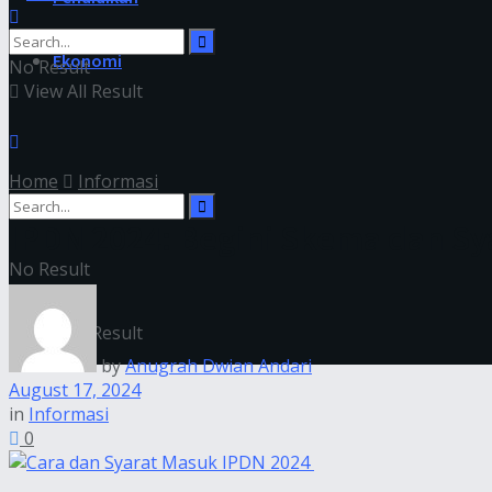
Ekonomi
No Result
View All Result
Home
Informasi
IPDN 2024: Begini Skema dan Sya
No Result
View All Result
by
Anugrah Dwian Andari
August 17, 2024
in
Informasi
0