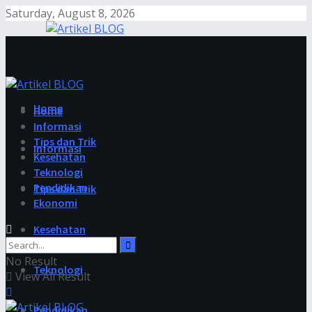
Saturday, August 8, 2026
Home
Home
Informasi
Tips dan Trik
Informasi
Kesehatan
Teknologi
Pendidikan
Tips dan Trik
Ekonomi
Kesehatan
No Result
Teknologi
View All Result
Pendidikan