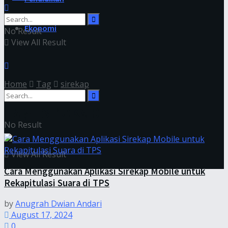
Ekonomi
No Result
View All Result
Home
Tag
sirekap
Tag:
sirekap
No Result
View All Result
Cara Menggunakan Aplikasi Sirekap Mobile untuk
Rekapitulasi Suara di TPS
by
Anugrah Dwian Andari
August 17, 2024
0