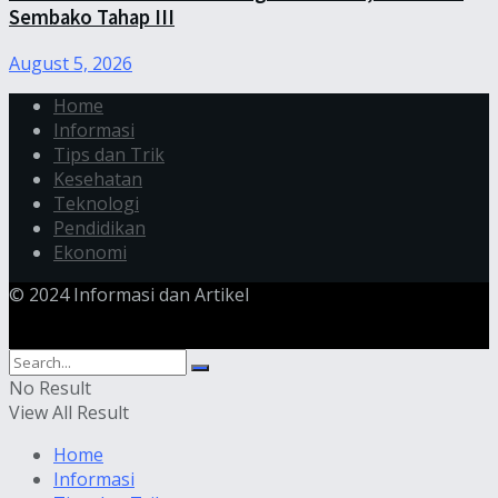
Sembako Tahap III
August 5, 2026
Home
Informasi
Tips dan Trik
Kesehatan
Teknologi
Pendidikan
Ekonomi
© 2024 Informasi dan Artikel
No Result
View All Result
Home
Informasi